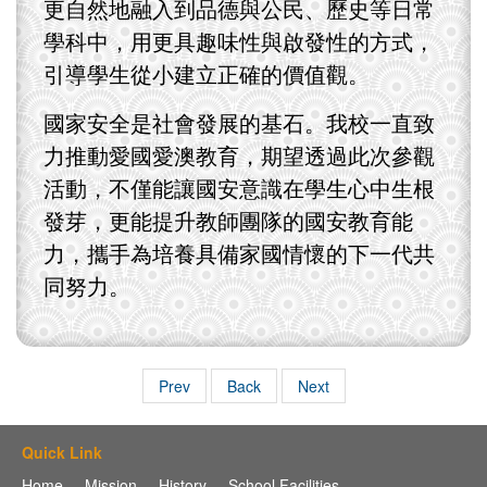
更自然地融入到品德與公民、歷史等日常
學科中，用更具趣味性與啟發性的方式，
引導學生從小建立正確的價值觀。
國家安全是社會發展的基石。我校一直致
力推動愛國愛澳教育，期望透過此次參觀
活動，不僅能讓國安意識在學生心中生根
發芽，更能提升教師團隊的國安教育能
力，攜手為培養具備家國情懷的下一代共
同努力。
Prev
Back
Next
Quick Link
Home
Mission
History
School Facilities