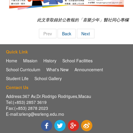
此文章取錄於公教報的「喜樂少年」醫社同心專欄
Prev
Back
Next
Quick Link
Home
Mission
History
School Facilities
School Curriculum
What's New
Announcement
Student Life
School Gallery
Contact Us
Address:367 Av,Dr.Rodrigo Rodrigues,Macau
Tel:(+853) 2857 3619
Fax:(+853) 2878 2023
E-mail:srleng@esrleng.edu.mo