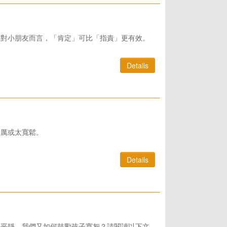
候對小朋友而言，「肯定」可比「指責」更有效。
Details
嚴厲或太寬鬆。
Details
的平靜。我們又如何鼓勵孩子寬恕？請閱讀以下文